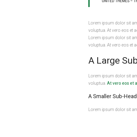
UNITED THEMES – 
Lorem ipsum dolor sit am
voluptua. At vero eos et 
Lorem ipsum dolor sit am
voluptua. At vero eos et 
A Large Su
Lorem ipsum dolor sit am
voluptua.
At vero eos et
A Smaller Sub-Head
Lorem ipsum dolor sit am
voluptua.
At vero
eos et 
.post-title {

  margin: 0 0 5px;
